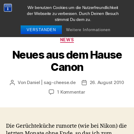
Wir benutzen Cookies um die Nutzerfreundlichkeit
blog.sag-cheese.de
der Webseite zu verbessen. Durch Deinen Besuch
stimmst Du dem zu.
Suchen
Menü
VERSTANDEN
Weitere Informationen
Kategorien
NEWS
Neues aus dem Hause
Canon
Von
Daniel | sag-cheese.de
26. August 2010
Beitragsautor
Beitragsdatum
zu
1 Kommentar
Neues
aus
dem
Hause
Canon
Die Gerüchteküche rumorte (wie bei Nikon) die
letzten Monate ohne Ende, so das ich zum