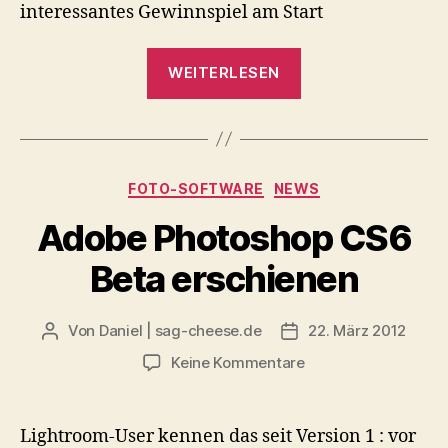
interessantes Gewinnspiel am Start
„Carbon-
WEITERLESEN
Stativ
zu
gewinnen“
Kategorien
FOTO-SOFTWARE
NEWS
Adobe Photoshop CS6
Beta erschienen
Von
Daniel | sag-cheese.de
22. März 2012
Beitragsautor
Beitragsdatum
zu
Keine Kommentare
Adobe
Photoshop
CS6
Lightroom-User kennen das seit Version 1 : vor