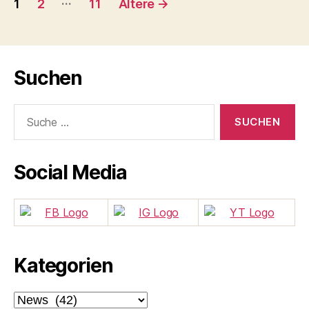
1
2
11
Ältere
→
–
der
Canon
Beiträge
EOS
1D
Suchen
X
vorgestellt“
Suche
nach:
Social Media
Kategorien
Kategorien