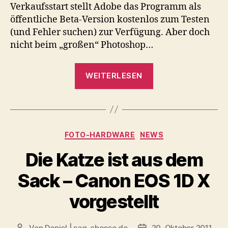
Beta
Verkaufsstart stellt Adobe das Programm als
erschienen
öffentliche Beta-Version kostenlos zum Testen
(und Fehler suchen) zur Verfügung. Aber doch
nicht beim „großen“ Photoshop…
„Adobe
WEITERLESEN
Photoshop
CS6
Beta
erschienen“
Kategorien
FOTO-HARDWARE
NEWS
Die Katze ist aus dem
Sack – Canon EOS 1D X
vorgestellt
Von
Daniel | sag-cheese.de
20. Oktober 2011