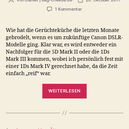
Beitragsautor
Beitragsdatum
zu
1 Kommentar
Die
Katze
ist
Wie hat die Gerüchteküche die letzten Monate
aus
gebrodelt, wenn es um zukünftige Canon DSLR-
dem
Modelle ging. Klar war, es wird entweder ein
Sack
Nachfolger für die 5D Mark II oder die 1Ds
–
Mark III kommen, wobei ich persönlich fest mit
Canon
einer 1Ds Mark IV gerechnet habe, da die Zeit
EOS
1D
einfach „reif“ war.
X
vorgestellt
„Die
WEITERLESEN
Katze
ist
aus
dem
Seitennummerierung
Sack
…