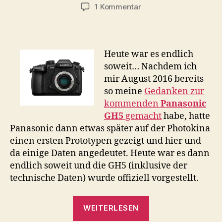
zu
1 Kommentar
Endlich
:
Panasonic
enthüllt
Heute war es endlich
die
soweit… Nachdem ich
GH5
mir August 2016 bereits
so meine
Gedanken zur
kommenden
Panasonic
GH5
gemacht
habe, hatte
Panasonic dann etwas später auf der Photokina
einen ersten Prototypen gezeigt und hier und
da einige Daten angedeutet. Heute war es dann
endlich soweit und die GH5 (inklusive der
technische Daten) wurde offiziell vorgestellt.
„Endlich
WEITERLESEN
: