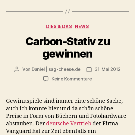
Panasonic
enthüllt
die
Kategorien
DIES & DAS
NEWS
GH5“
Carbon-Stativ zu
gewinnen
Von
Daniel | sag-cheese.de
31. Mai 2012
Beitragsautor
Beitragsdatum
zu
Keine Kommentare
Carbon-
Stativ
zu
Gewinnspiele sind immer eine schöne Sache,
gewinnen
auch ich konnte hier und da schön schöne
Preise in Form von Büchern und Fotohardware
abstauben. Der
deutsche Vertrieb
der Firma
Vanguard hat zur Zeit ebenfalls ein