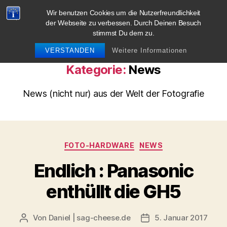
Wir benutzen Cookies um die Nutzerfreundlichkeit
blog.sag-cheese.de
der Webseite zu verbessen. Durch Deinen Besuch
stimmst Du dem zu.
Suchen
Menü
VERSTANDEN
Weitere Informationen
Kategorie:
News
News (nicht nur) aus der Welt der Fotografie
Kategorien
FOTO-HARDWARE
NEWS
Endlich : Panasonic
enthüllt die GH5
Von
Daniel | sag-cheese.de
5. Januar 2017
Beitragsautor
Beitragsdatum