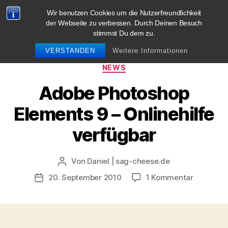
Wir benutzen Cookies um die Nutzerfreundlichkeit
blog.sag-cheese.de
der Webseite zu verbessen. Durch Deinen Besuch
stimmst Du dem zu.
Suchen
Menü
VERSTANDEN
Weitere Informationen
Kategorien
NEWS
Adobe Photoshop
Elements 9 – Onlinehilfe
verfügbar
Von
Daniel | sag-cheese.de
Beitragsautor
zu
20. September 2010
1 Kommentar
Beitragsdatum
Adobe
Photosho
Elements
9