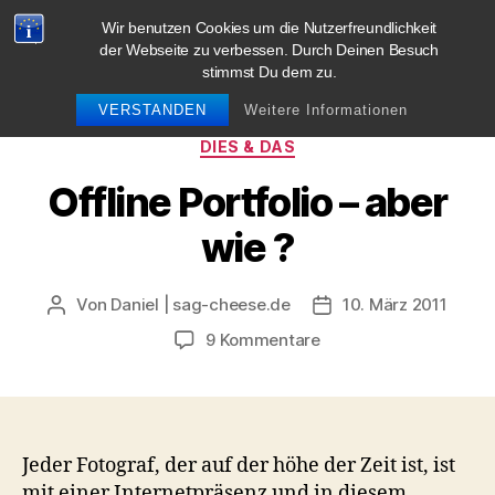
Wir benutzen Cookies um die Nutzerfreundlichkeit
blog.sag-cheese.de
der Webseite zu verbessen. Durch Deinen Besuch
stimmst Du dem zu.
Suchen
Menü
VERSTANDEN
Weitere Informationen
Kategorien
DIES & DAS
Offline Portfolio – aber
wie ?
Von
Daniel | sag-cheese.de
10. März 2011
Beitragsautor
Beitragsdatum
zu
9 Kommentare
Offline
Portfolio
–
aber
wie
Jeder Fotograf, der auf der höhe der Zeit ist, ist
?
mit einer Internetpräsenz und in diesem