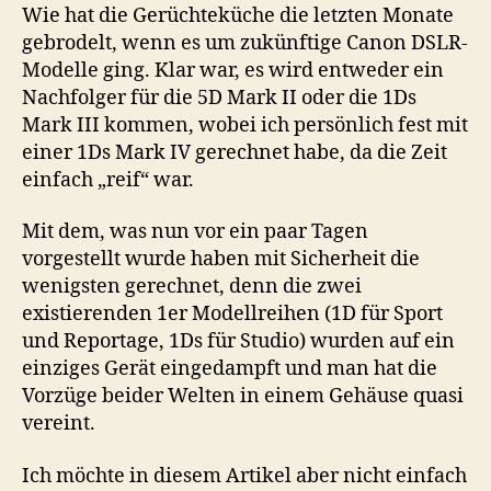
dem
Wie hat die Gerüchteküche die letzten Monate
Sack
gebrodelt, wenn es um zukünftige Canon DSLR-
–
Modelle ging. Klar war, es wird entweder ein
Canon
Nachfolger für die 5D Mark II oder die 1Ds
EOS
Mark III kommen, wobei ich persönlich fest mit
1D
einer 1Ds Mark IV gerechnet habe, da die Zeit
X
einfach „reif“ war.
vorgestellt
Mit dem, was nun vor ein paar Tagen
vorgestellt wurde haben mit Sicherheit die
wenigsten gerechnet, denn die zwei
existierenden 1er Modellreihen (1D für Sport
und Reportage, 1Ds für Studio) wurden auf ein
einziges Gerät eingedampft und man hat die
Vorzüge beider Welten in einem Gehäuse quasi
vereint.
Ich möchte in diesem Artikel aber nicht einfach