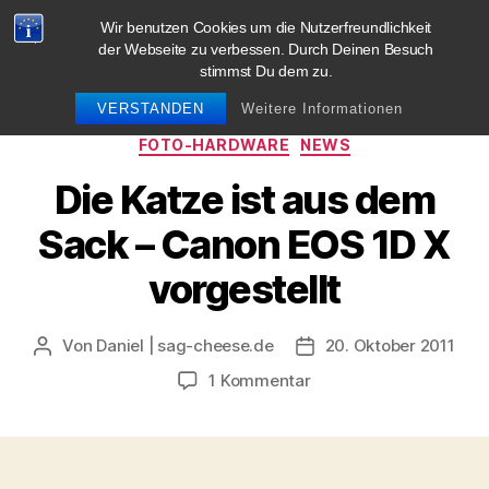
Wir benutzen Cookies um die Nutzerfreundlichkeit
blog.sag-cheese.de
der Webseite zu verbessen. Durch Deinen Besuch
stimmst Du dem zu.
Suchen
Menü
VERSTANDEN
Weitere Informationen
Kategorien
FOTO-HARDWARE
NEWS
Die Katze ist aus dem
Sack – Canon EOS 1D X
vorgestellt
Von
Daniel | sag-cheese.de
20. Oktober 2011
Beitragsautor
Beitragsdatum
zu
1 Kommentar
Die
Katze
ist
aus