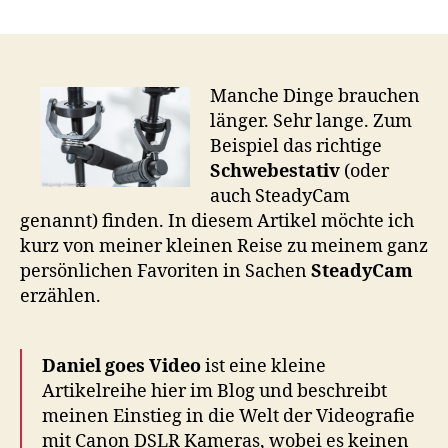
Daniel
goes
Video
(3)
–
Manche Dinge brauchen
Aller
länger. Sehr lange. Zum
guten
Beispiel das richtige
Dinge
Schwebestativ
(oder
sind
auch SteadyCam
drei
genannt) finden. In diesem Artikel möchte ich
oder
kurz von meiner kleinen Reise zu meinem ganz
die
Suche
persönlichen Favoriten in Sachen
SteadyCam
nach
erzählen.
einem
guten
Schwebestativ
Daniel goes Video
ist eine kleine
Artikelreihe hier im Blog und beschreibt
meinen Einstieg in die Welt der Videografie
mit Canon DSLR Kameras, wobei es keinen