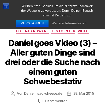
Wir benutzen Cookies um die Nutzerfreundlichkeit
blog.sag-cheese.de
der Webseite zu verbessen. Durch Deinen Besuch
stimmst Du dem zu.
Suchen
Menü
VERSTANDEN
Weitere Informationen
Kategorien
FOTO-HARDWARE
TESTCENTER
VIDEO
Daniel goes Video (3) –
Aller guten Dinge sind
drei oder die Suche nach
einem guten
Schwebestativ
Von
Daniel | sag-cheese.de
29. Mai 2015
Beitragsautor
Beitragsdatum
zu
1 Kommentar