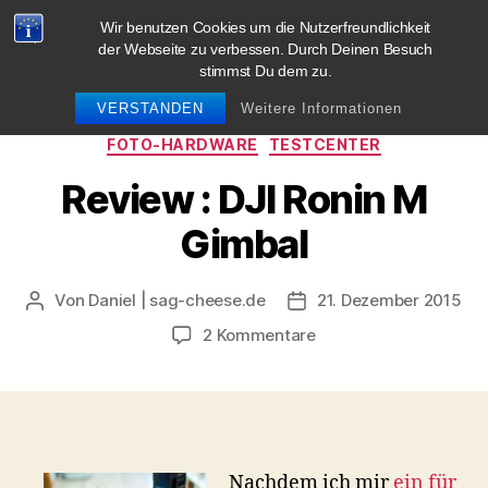
Wir benutzen Cookies um die Nutzerfreundlichkeit
blog.sag-cheese.de
der Webseite zu verbessen. Durch Deinen Besuch
stimmst Du dem zu.
Suchen
Menü
VERSTANDEN
Weitere Informationen
Kategorien
FOTO-HARDWARE
TESTCENTER
Review : DJI Ronin M
Gimbal
Von
Daniel | sag-cheese.de
21. Dezember 2015
Beitragsautor
Beitragsdatum
zu
2 Kommentare
Review
:
DJI
Ronin
M
Gimbal
Nachdem ich mir
ein für