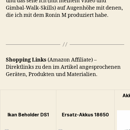
und das sehe ich (mit meinem Video und
Gimbal-Walk-Skills) auf Augenhöhe mit denen,
die ich mit dem Ronin M produziert habe.
Shopping Links
(Amazon Affiliate) –
Direktlinks zu den im Artikel angesprochenen
Geräten, Produkten und Materialien.
Ak
Ikan Beholder DS1
Ersatz-Akkus 18650