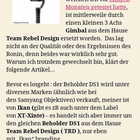
Gimbal
Monaten getestet hatte
,
ist mittlerweile durch
einen kleinen 3 Achs
Gimbal
aus dem Hause
Team Rebel Design
ersetzt worden. Das lag
nicht an der Qualität oder den Ergebnissen des
Ronin, denn beides war wirklich sehr gut.
Warum ich trotzdem gewechselt bin, klärt der
folgende Artikel…
Bevor es losgeht : der Beholder DS1 wird unter
diversen Marken (ähnlich wie bei
den Samyang Objektiven) verkauft, meiner ist
von
Ikan (
gibt es zB auch unter dem Label
von
XT-Xinte)
– es handelt sich aber immer um
den gleichen
Beholder DS1
aus dem Hause
Team Rebel Design ( TRD )
, nur eben
mit „Ikan“ branding.