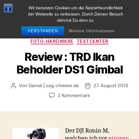
Wir benutzen Cookies um die Nutzerfreundlichkeit
blog.sag-cheese.de
der Webseite zu verbessen. Durch Deinen Besuch
stimmst Du dem zu.
Suchen
Menü
VERSTANDEN
Weitere Informationen
Kategorien
FOTO-HARDWARE
TESTCENTER
Review : TRD Ikan
Beholder DS1 Gimbal
Von
Daniel | sag-cheese.de
27. August 2016
Beitragsautor
Beitragsdatum
zu
2 Kommentare
Review
:
TRD
Ikan
Beholder
Der DJI Ronin M,
DS1
welchen ich vor
einigen