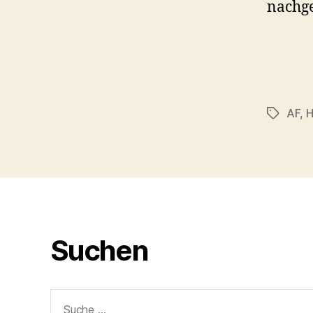
nachge
AF
,
H
Schlagwö
Suchen
Suche