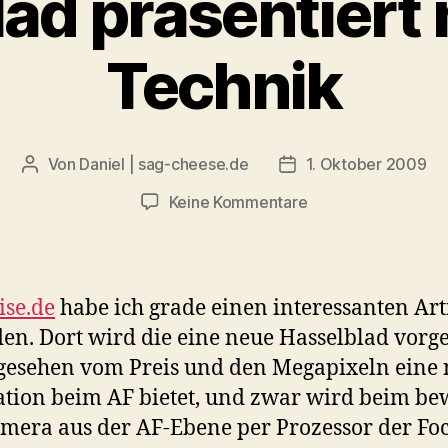
ad präsentiert
Technik
Von
Daniel | sag-cheese.de
1. Oktober 2009
Beitragsautor
Beitragsdatum
zu
Keine Kommentare
Hasselblad
präsentiert
neue
AF-
ise.de
habe ich grade einen interessanten Art
Technik
en. Dort wird die eine neue Hasselblad vorges
gesehen vom Preis und den Megapixeln eine
tion beim AF bietet, und zwar wird beim b
mera aus der AF-Ebene per Prozessor der Fo