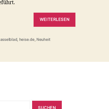
führt.
„Hasselblad
WEITERLESEN
präsentiert
neue
AF-
asselblad
,
heise.de
,
Neuheit
rter
Technik“