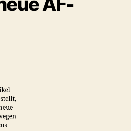
 neue AF-
ikel
tellt,
 neue
ewegen
cus