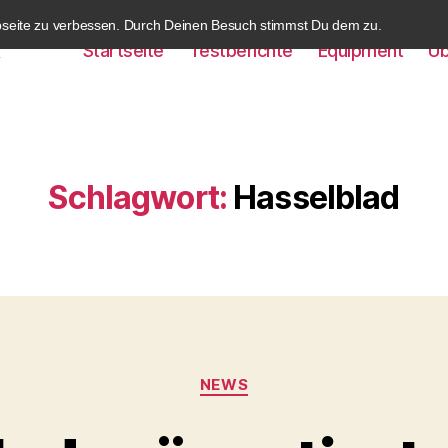
bseite zu verbessen. Durch Deinen Besuch stimmst Du dem zu.
Startseite
Testberichte
Equipment
Üb
k
Schlagwort:
Hasselblad
Kategorien
NEWS