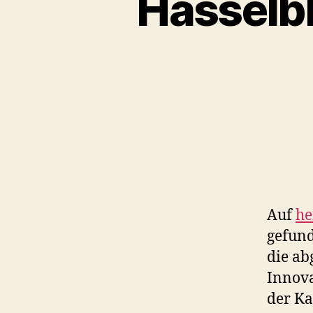
Hasselbl
Auf
he
gefund
die ab
Innova
der Ka