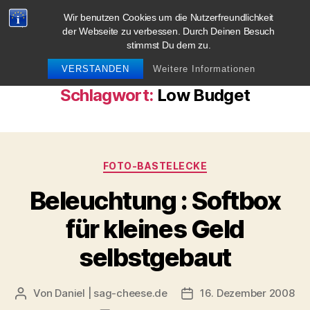
Wir benutzen Cookies um die Nutzerfreundlichkeit
blog.sag-cheese.de
der Webseite zu verbessen. Durch Deinen Besuch
stimmst Du dem zu.
Suchen
Menü
VERSTANDEN
Weitere Informationen
Schlagwort:
Low Budget
Kategorien
FOTO-BASTELECKE
Beleuchtung : Softbox
für kleines Geld
selbstgebaut
Von
Daniel | sag-cheese.de
16. Dezember 2008
Beitragsautor
Beitragsdatum