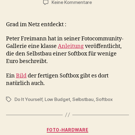
zu
Keine Kommentare
Beleuchtung
:
Softbox
Grad im Netz entdeckt :
für
kleines
Peter Freimann hat in seiner Fotocommunity-
Geld
Gallerie eine klasse
Anleitung
veröffentlicht,
selbstgebaut
die den Selbstbau einer Softbox für wenige
Euro beschreibt.
Ein
Bild
der fertigen Softbox gibt es dort
natürlich auch.
Do It Yourself
,
Low Budget
,
Selbstbau
,
Softbox
Schlagwörter
Kategorien
FOTO-HARDWARE