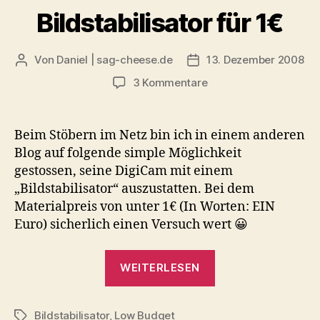
Bildstabilisator für 1€
Von
Daniel | sag-cheese.de
13. Dezember 2008
Beitragsautor
Beitragsdatum
zu
3 Kommentare
Bildstabilisator
für
1€
Beim Stöbern im Netz bin ich in einem anderen
Blog auf folgende simple Möglichkeit
gestossen, seine DigiCam mit einem
„Bildstabilisator“ auszustatten. Bei dem
Materialpreis von unter 1€ (In Worten: EIN
Euro) sicherlich einen Versuch wert 😀
„Bildstabilisator
WEITERLESEN
für
1€“
Bildstabilisator
,
Low Budget
Schlagwörter