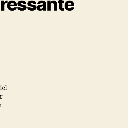
eressante
iel
r
e