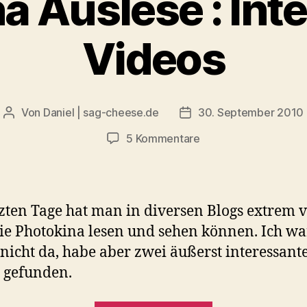
a Auslese : Int
Videos
Von
Daniel | sag-cheese.de
30. September 2010
Beitragsautor
Beitragsdatum
zu
5 Kommentare
Photokina
Auslese
:
Interessante
tzten Tage hat man in diversen Blogs extrem v
Videos
ie Photokina lesen und sehen können. Ich wa
 nicht da, habe aber zwei äußerst interessant
 gefunden.