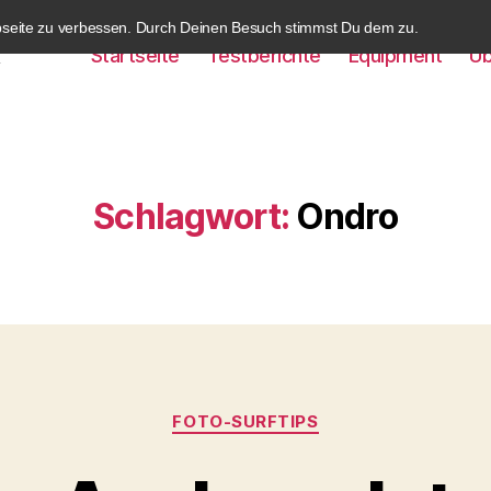
bseite zu verbessen. Durch Deinen Besuch stimmst Du dem zu.
Startseite
Testberichte
Equipment
Üb
k
Schlagwort:
Ondro
Kategorien
FOTO-SURFTIPS