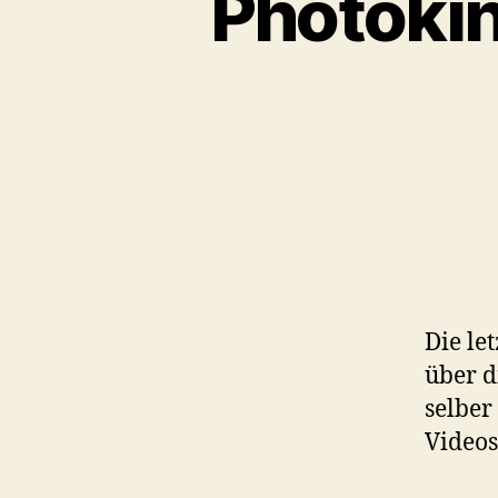
Photokin
Die le
über d
selber
Videos