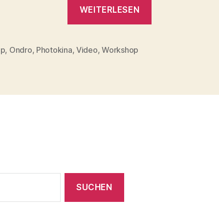
„Photokina
WEITERLESEN
Auslese
:
Interessante
op
,
Ondro
,
Photokina
,
Video
,
Workshop
rter
Videos“