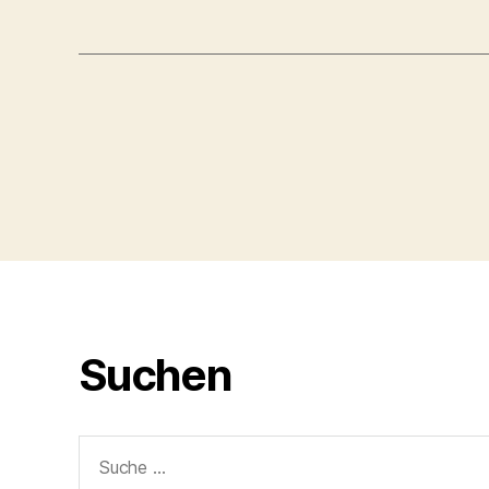
Seitennummerie
der
Beiträge
Suchen
Suche
nach: