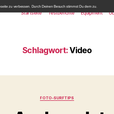
bseite zu verbessen. Durch Deinen Besuch stimmst Du dem zu.
Startseite
Testberichte
Equipment
Üb
k
Schlagwort:
Video
Kategorien
FOTO-SURFTIPS