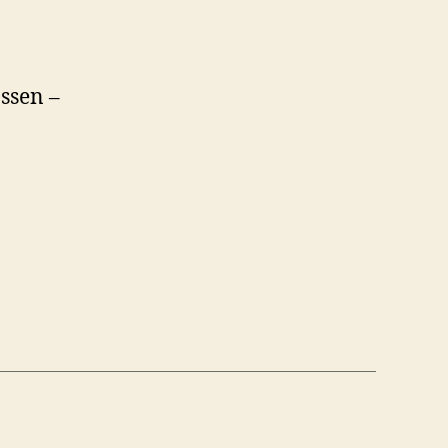
Foto
Inspiration
ssen –