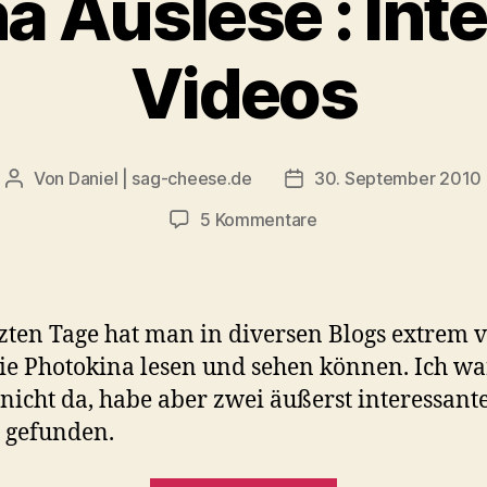
a Auslese : Int
Videos
Von
Daniel | sag-cheese.de
30. September 2010
Beitragsautor
Beitragsdatum
zu
5 Kommentare
Photokina
Auslese
:
Interessante
tzten Tage hat man in diversen Blogs extrem v
Videos
ie Photokina lesen und sehen können. Ich wa
 nicht da, habe aber zwei äußerst interessant
 gefunden.