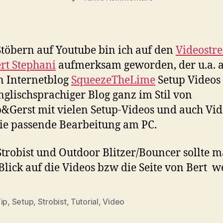
Linktip
:
SqueezeTheLime
töbern auf Youtube bin ich auf den
Videostr
rt Stephani
aufmerksam geworden, der u.a. 
n Internetblog
SqueezeTheLime
Setup Videos 
nglischsprachiger Blog ganz im Stil von
&Gerst mit vielen Setup-Videos und auch Vid
ie passende Bearbeitung am PC.
Strobist und Outdoor Blitzer/Bouncer sollte m
Blick auf die Videos bzw die Seite von Bert w
ip
,
Setup
,
Strobist
,
Tutorial
,
Video
rter