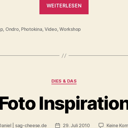
„Photokina
WEITERLESEN
Auslese
:
Interessante
op
,
Ondro
,
Photokina
,
Video
,
Workshop
rter
Videos“
Kategorien
DIES & DAS
Foto Inspiratio
Daniel | sag-cheese.de
29. Juli 2010
Keine Ko
sautor
Beitragsdatum