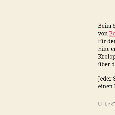
Beim S
von
Be
für de
Eine e
Krolop
über d
Jeder 
einen 
LinkT
Schlagwö