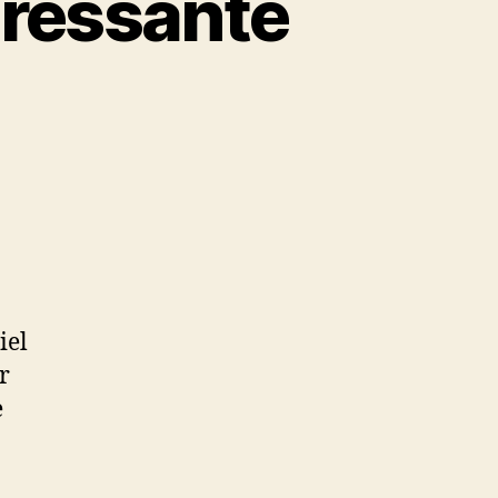
eressante
iel
r
e