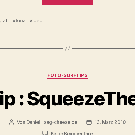
:
Benjamin
Jaworskyj“
graf
,
Tutorial
,
Video
rter
Kategorien
FOTO-SURFTIPS
tip : SqueezeTh
Von
Daniel | sag-cheese.de
13. März 2010
Beitragsautor
Beitragsdatum
zu
Keine Kommentare