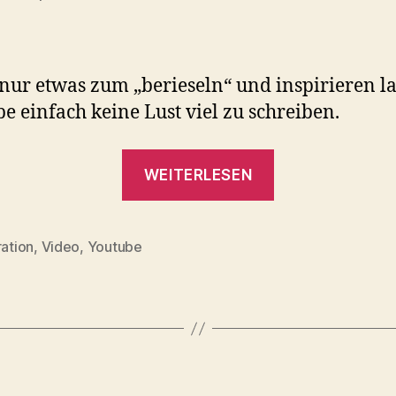
nur etwas zum „berieseln“ und inspirieren la
be einfach keine Lust viel zu schreiben.
„Foto
WEITERLESEN
Inspiration“
ration
,
Video
,
Youtube
rter