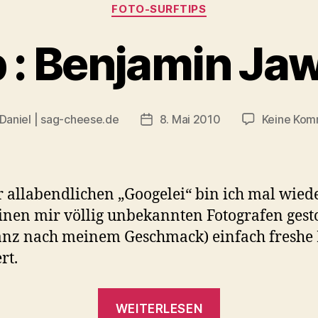
Kategorien
FOTO-SURFTIPS
p : Benjamin Ja
Daniel | sag-cheese.de
8. Mai 2010
Keine Kom
gsautor
Beitragsdatum
r allabendlichen „Googelei“ bin ich mal wied
inen mir völlig unbekannten Fotografen gesto
anz nach meinem Geschmack) einfach freshe 
rt.
„Linktip
WEITERLESEN