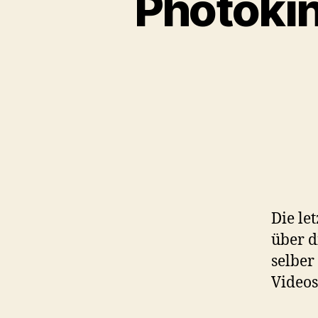
Photokin
Die le
über d
selber
Videos