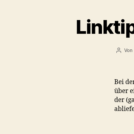
Linkti
Von
Beitra
Bei de
über e
der (g
abliefe