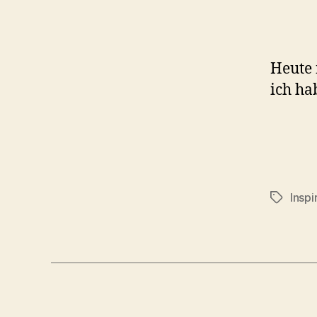
Heute 
ich ha
Inspi
Schlagwö