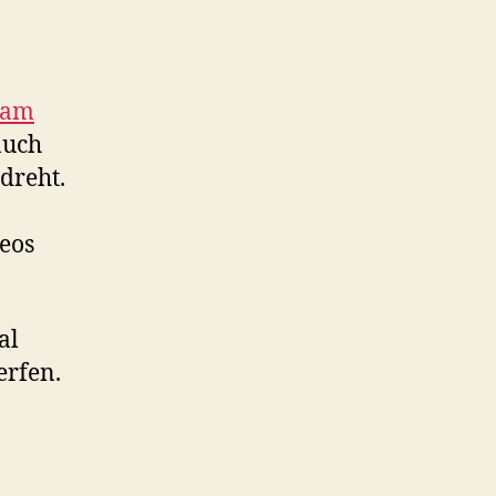
eam
auch
dreht.
eos
al
erfen.