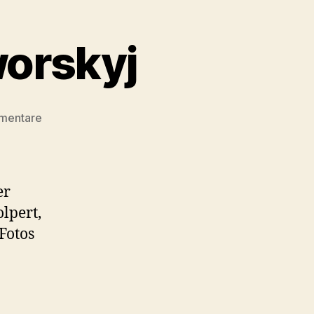
worskyj
zu
mentare
Linktip
:
Benjamin
Jaworskyj
er
lpert,
Fotos