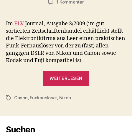
zu
1 Kommentar
Pfiffiger
Funkauslöser
für
Im
ELV
Journal, Ausgabe 3/2009 (im gut
Nikon/Canon
sortierten Zeitschriftenhandel erhältlich) stellt
von
die Elektronikfirma aus Leer einen praktischen
ELV
Funk-Fernauslöser vor, der zu (fast) allen
Elektronik
gängigen DSLR von Nikon und Canon sowie
Kodak und Fuji kompatibel ist.
„Pfiffiger
WEITERLESEN
Funkauslöser
für
Canon
,
Funkauslöser
,
Nikon
Nikon/Canon
Schlagwörter
von
ELV
Elektronik“
Suchen