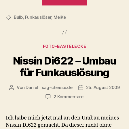
Fernauslöser
MeiKe
Bulb
,
Funkauslöser
,
MeiKe
MK-
Schlagwörter
RC6“
Kategorien
FOTO-BASTELECKE
Nissin Di622 – Umbau
für Funkauslösung
Von
Daniel | sag-cheese.de
25. August 2009
Beitragsautor
Beitragsdatum
zu
2 Kommentare
Nissin
Di622
–
Ich habe mich jetzt mal an den Umbau meines
Umbau
Nissin Di622 gemacht. Da dieser nicht ohne
für