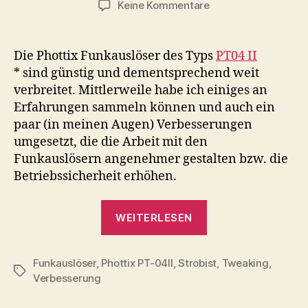
zu
Keine Kommentare
Funkauslöser
Phottix
PT04
Die Phottix Funkauslöser des Typs
PT04 II
II
* sind günstig und dementsprechend weit
umbauen
verbreitet. Mittlerweile habe ich einiges an
/
Erfahrungen sammeln können und auch ein
optimieren
paar (in meinen Augen) Verbesserungen
umgesetzt, die die Arbeit mit den
Funkauslösern angenehmer gestalten bzw. die
Betriebssicherheit erhöhen.
„Funkauslöser
WEITERLESEN
Phottix
PT04
Funkauslöser
,
Phottix PT-04II
,
Strobist
II
,
Tweaking
,
Schlagwörter
Verbesserung
umbauen
/