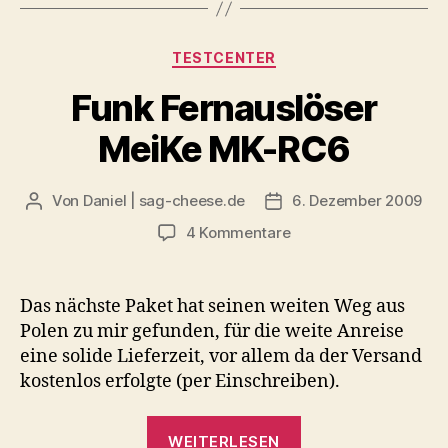
optimieren“
Kategorien
TESTCENTER
Funk Fernauslöser
MeiKe MK-RC6
Von
Daniel | sag-cheese.de
6. Dezember 2009
Beitragsautor
Beitragsdatum
zu
4 Kommentare
Funk
Fernauslöser
MeiKe
Das nächste Paket hat seinen weiten Weg aus
MK-
Polen zu mir gefunden, für die weite Anreise
RC6
eine solide Lieferzeit, vor allem da der Versand
kostenlos erfolgte (per Einschreiben).
„Funk
WEITERLESEN