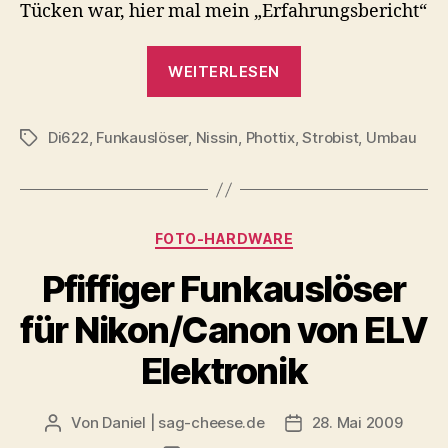
Tücken war, hier mal mein „Erfahrungsbericht“
Funkauslösung
„Nissin
WEITERLESEN
Di622
–
Di622
,
Funkauslöser
,
Nissin
,
Phottix
,
Umbau
Strobist
,
Umbau
Schlagwörter
für
Funkauslösung“
Kategorien
FOTO-HARDWARE
Pfiffiger Funkauslöser
für Nikon/Canon von ELV
Elektronik
Von
Daniel | sag-cheese.de
28. Mai 2009
Beitragsautor
Beitragsdatum