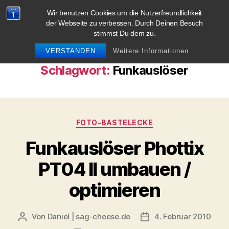
Wir benutzen Cookies um die Nutzerfreundlichkeit
blog.sag-cheese.de
der Webseite zu verbessen. Durch Deinen Besuch
stimmst Du dem zu.
Suchen
Menü
VERSTANDEN
Weitere Informationen
Schlagwort:
Funkauslöser
Kategorien
FOTO-BASTELECKE
Funkauslöser Phottix
PT04 II umbauen /
optimieren
Von
Daniel | sag-cheese.de
4. Februar 2010
Beitragsautor
Beitragsdatum