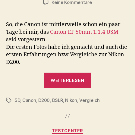
zu
Keine Kommentare
Canon
EOS
5D
So, die Canon ist mittlerweile schon ein paar
–
Tage bei mir, das
Canon EF 50mm 1:1.4 USM
erste
seid vorgestern.
Erfahrungen
Die ersten Fotos habe ich gemacht und auch die
und
ersten Erfahrungen bzw Vergleiche zur Nikon
Vergleich
D200.
„Canon
WEITERLESEN
EOS
5D
5D
,
Canon
,
D200
,
DSLR
,
Nikon
,
Vergleich
–
Schlagwörter
erste
Erfahrungen
und
Kategorien
TESTCENTER
Vergleich“