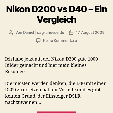
Nikon D200 vs D40 – Ein
Vergleich
Von
Daniel | sag-cheese.de
17. August 2009
Beitragsautor
Beitragsdatum
zu
Keine Kommentare
Nikon
D200
vs
Ich habe jetzt mit der Nikon D200 gute 1000
D40
Bilder gemacht und hier mein kleines
–
Resumee.
Ein
Vergleich
Die meisten werden denken, die D40 mit einer
D200 zu ersetzen hat nur Vorteile und es gibt
keinen Grund, der Einsteiger DSLR
nachzuweinen…