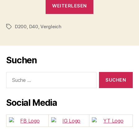
„Nikon
WEITERLESEN
D200
vs
D200
,
D40
,
Vergleich
D40
Schlagwörter
–
Ein
Vergleich“
Suchen
Suche
nach:
Social Media