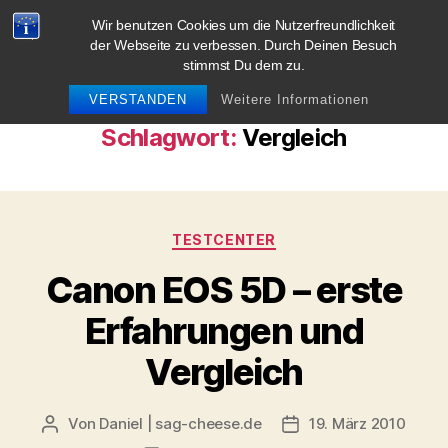
Wir benutzen Cookies um die Nutzerfreundlichkeit
blog.sag-cheese.de
der Webseite zu verbessen. Durch Deinen Besuch
stimmst Du dem zu.
Suchen
Menü
VERSTANDEN
Weitere Informationen
Schlagwort:
Vergleich
Kategorien
TESTCENTER
Canon EOS 5D – erste
Erfahrungen und
Vergleich
Von
Daniel | sag-cheese.de
19. März 2010
Beitragsautor
Beitragsdatum