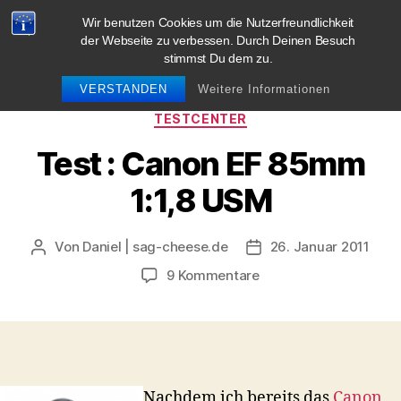
Wir benutzen Cookies um die Nutzerfreundlichkeit
blog.sag-cheese.de
der Webseite zu verbessen. Durch Deinen Besuch
stimmst Du dem zu.
Suchen
Menü
VERSTANDEN
Weitere Informationen
Kategorien
TESTCENTER
Test : Canon EF 85mm
1:1,8 USM
Von
Daniel | sag-cheese.de
26. Januar 2011
Beitragsautor
Beitragsdatum
zu
9 Kommentare
Test
:
Canon
EF
85mm
1:1,8
Nachdem ich bereits das
Canon