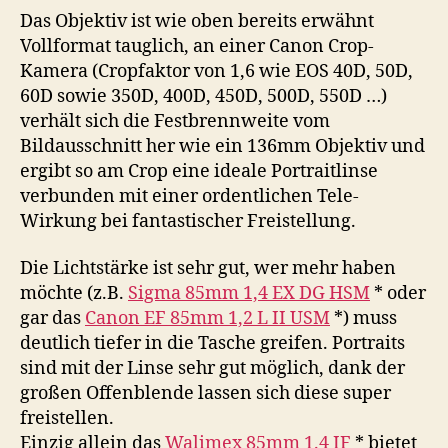
Das Objektiv ist wie oben bereits erwähnt
Vollformat tauglich, an einer Canon Crop-
Kamera (Cropfaktor von 1,6 wie EOS 40D, 50D,
60D sowie 350D, 400D, 450D, 500D, 550D …)
verhält sich die Festbrennweite vom
Bildausschnitt her wie ein 136mm Objektiv und
ergibt so am Crop eine ideale Portraitlinse
verbunden mit einer ordentlichen Tele-
Wirkung bei fantastischer Freistellung.
Die Lichtstärke ist sehr gut, wer mehr haben
möchte (z.B.
Sigma 85mm 1,4 EX DG HSM
* oder
gar das
Canon EF 85mm 1,2 L II USM
*) muss
deutlich tiefer in die Tasche greifen. Portraits
sind mit der Linse sehr gut möglich, dank der
großen Offenblende lassen sich diese super
freistellen.
Einzig allein das
Walimex 85mm 1.4 IF
* bietet