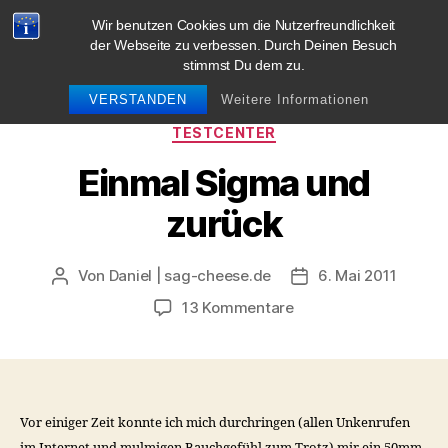
Wir benutzen Cookies um die Nutzerfreundlichkeit
blog.sag-cheese.de
der Webseite zu verbessen. Durch Deinen Besuch
stimmst Du dem zu.
Suchen
Menü
VERSTANDEN
Weitere Informationen
Kategorien
TESTCENTER
Einmal Sigma und
zurück
Von
Daniel | sag-cheese.de
6. Mai 2011
Beitragsautor
Beitragsdatum
zu
13 Kommentare
Einmal
Sigma
und
zurück
Vor einiger Zeit konnte ich mich durchringen (allen Unkenrufen
im Internet und mulmigen Bauchgefühl zum Trotz) mir ein 50mm